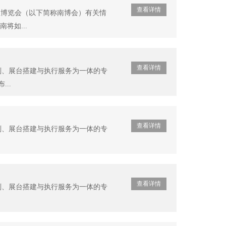
查看详情
亚博览会（以下简称南博会）有关情
将如...
查看详情
、展台搭建与执行服务为一体的专
..
查看详情
、展台搭建与执行服务为一体的专
查看详情
、展台搭建与执行服务为一体的专