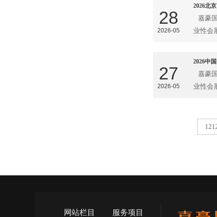
2026
28
嘉豪国
2026-05
业性会
2026
27
嘉豪国
2026-05
业性会
121
网站栏目
服务项目