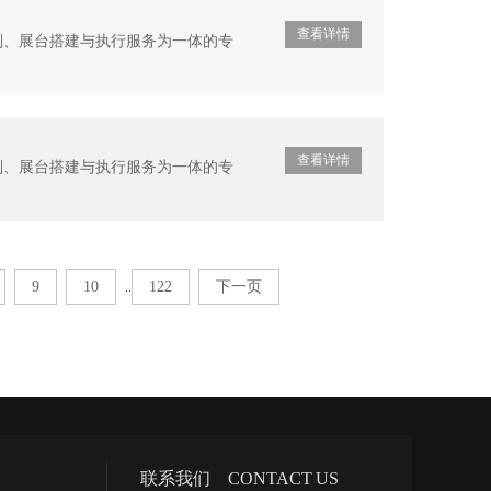
查看详情
、展台搭建与执行服务为一体的专
查看详情
、展台搭建与执行服务为一体的专
9
10
122
下一页
..
联系我们 CONTACT US