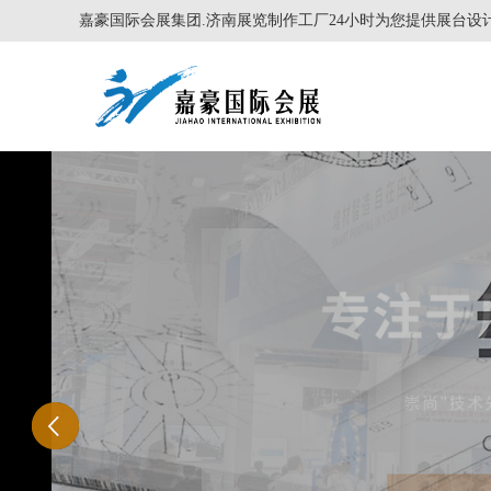
嘉豪国际会展集团.济南展览制作工厂24小时为您提供展台设计制作