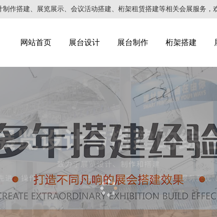
搭建、展览展示、会议活动搭建、桁架租赁搭建等相关会展服务，欢迎来电咨询：05
网站首页
展台设计
展台制作
桁架搭建