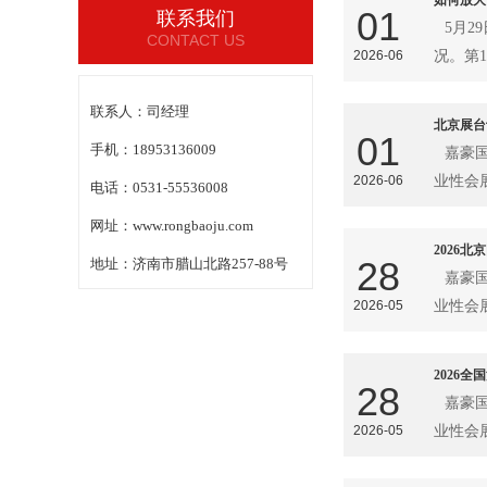
如何放大
01
联系我们
5月2
CONTACT US
2026-06
况。第1
联系人：司经理
北京展台
01
手机：18953136009
嘉豪国
2026-06
业性会
电话：0531-55536008
网址：www.rongbaoju.com
2026
28
地址：济南市腊山北路257-88号
嘉豪国
2026-05
业性会
2026
28
嘉豪国
2026-05
业性会