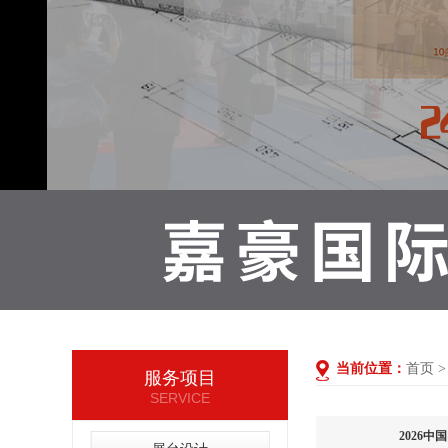
当前位置：
首页
服务项目
SERVICE
2026