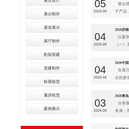
05
展台设计
展台搭
2026-06
于产品
展台制作
展览展示
2026
04
以案例
展厅制作
2026-06
（一）
桁架搭建
2026
04
党建制作
在展厅
2026-06
众的参
标展租赁
篷房租赁
2026
03
分享展
案例展示
2026-06
本身，