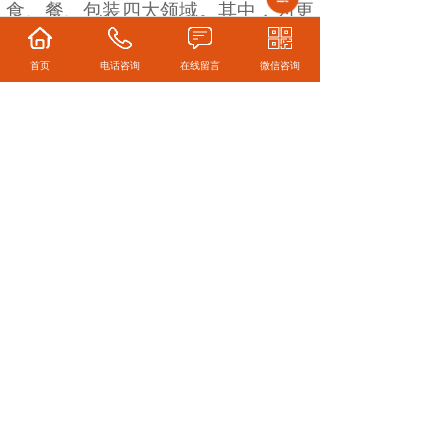
食、餐、包装四大领域。其中，为更
好的适应当前酒类消费潮流，2025
第二十六届中国（安徽）国际酒业博
首页
电话咨询
在线留言
微信咨询
览会将在传统酒类展览范围基础上，
新增精酿啤酒与低度潮饮展区，以助
力酒类经销商更好补充产品品类。
而2025第五届中国·安徽好食材博览
会则由第二十六届安徽糖酒会联合安
徽省冷冻食品流通商会主办。本届展
会将以推动安徽食材走向全国，全国
冷冻食材走进安徽，助力徽菜产业发
展，构建安徽餐饮产业洽谈合作平台
为目的，聚焦冷冻食品和优质食材，
以及冷冻食品产业链新技术、新产