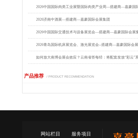
2026中国国际肉类工业展暨国际肉类产业周—搭建商—嘉豪国
2026济南中酒展—搭建商—嘉豪国际会展集团
2026中国国际交通技术与设备展览会—搭建商—嘉豪国际会展
2026青岛国际机床展览会、激光展览会--搭建商—嘉豪国际会
如何放大南博会展会效应？云南省答每经：将配套发放“彩云”
产品推荐
/ PRODUCT RECOMMENDATION
网站栏目
服务项目